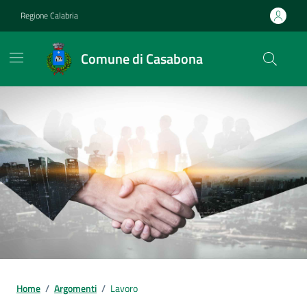
Vai ai contenuti
Vai al footer
Regione Calabria
Comune di Casabona
Home
/
Argomenti
/
Lavoro