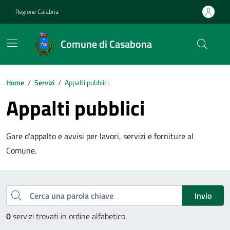
Vai ai contenuti
Vai al footer
Regione Calabria
Comune di Casabona
Home
/
Servizi
/
Appalti pubblici
Appalti pubblici
Gare d’appalto e avvisi per lavori, servizi e forniture al
Comune.
Esplora tutti i servizi
Cerca una parola chiave
Invio
0
servizi trovati in ordine alfabetico