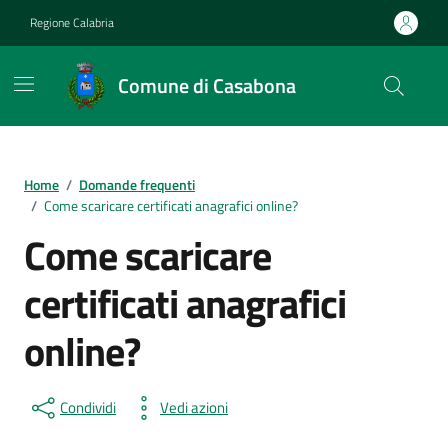
Vai ai contenuti
Vai al footer
Regione Calabria
Comune di Casabona
Home
/
Domande frequenti
/
Come scaricare certificati anagrafici online?
Come scaricare
certificati anagrafici
online?
Condividi
Vedi azioni