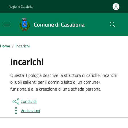
Vai ai contenuti
Vai al footer
Regione Calabria
Comune di Casabona
Home
/
Incarichi
Incarichi
Questa Tipologia descrive la struttura di cariche, incarichi
o ruoli salienti per il dominio (sito di un comune),
funzionale alla creazione di una scheda persona
Condividi
Vedi azioni