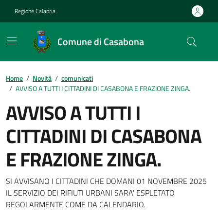
Vai ai contenuti
Vai al footer
Regione Calabria
Comune di Casabona
Home
/
Novità
/
comunicati
/
AVVISO A TUTTI I CITTADINI DI CASABONA E FRAZIONE ZINGA.
AVVISO A TUTTI I
CITTADINI DI CASABONA
E FRAZIONE ZINGA.
Dettagli della notizia
SI AVVISANO I CITTADINI CHE DOMANI 01 NOVEMBRE 2025
IL SERVIZIO DEI RIFIUTI URBANI SARA' ESPLETATO
REGOLARMENTE COME DA CALENDARIO.