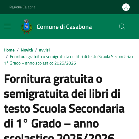
Vai ai contenuti
Vai al footer
Regione Calabria
Comune di Casabona
Home
/
Novità
/
avvisi
/
Fornitura gratuita o semigratuita dei libri di testo Scuola Secondaria di
1° Grado – anno scolastico 2025/2026
Fornitura gratuita o
semigratuita dei libri di
testo Scuola Secondaria
di 1° Grado – anno
scolastico 2025/2026