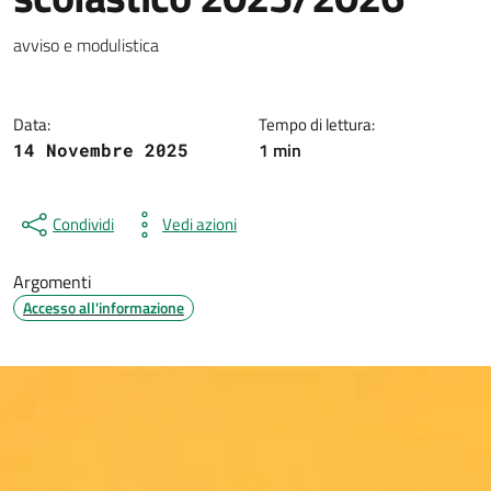
Dettagli della notizia
avviso e modulistica
Data:
Tempo di lettura:
1 min
14 Novembre 2025
Condividi
Vedi azioni
Argomenti
Accesso all'informazione