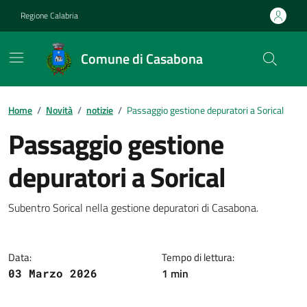
Vai ai contenuti
Vai al footer
Regione Calabria
Comune di Casabona
Home
/
Novità
/
notizie
/
Passaggio gestione depuratori a Sorical
Passaggio gestione
depuratori a Sorical
Dettagli della notizia
Subentro Sorical nella gestione depuratori di Casabona.
Data:
Tempo di lettura:
1 min
03 Marzo 2026