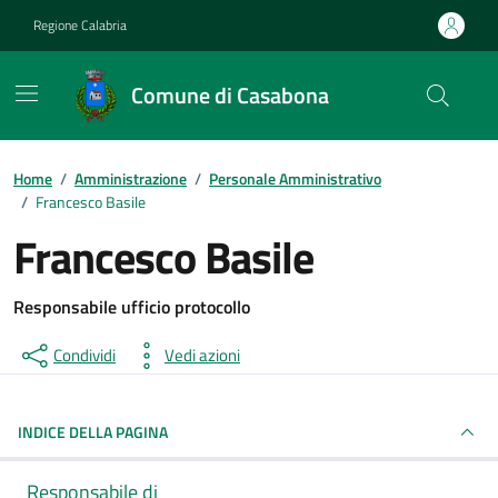
Vai ai contenuti
Vai al footer
Regione Calabria
Comune di Casabona
Home
/
Amministrazione
/
Personale Amministrativo
/
Francesco Basile
Francesco Basile
Responsabile ufficio protocollo
Condividi
Vedi azioni
INDICE DELLA PAGINA
Responsabile di