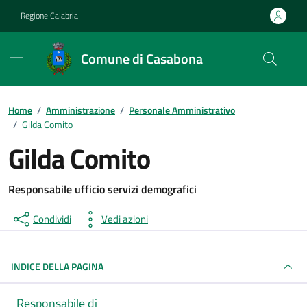
Vai ai contenuti
Vai al footer
Regione Calabria
Comune di Casabona
Home
/
Amministrazione
/
Personale Amministrativo
/
Gilda Comito
Gilda Comito
Responsabile ufficio servizi demografici
Condividi
Vedi azioni
INDICE DELLA PAGINA
Responsabile di