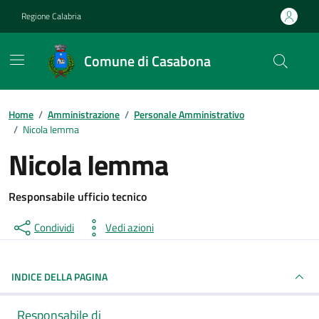
Vai ai contenuti
Vai al footer
Regione Calabria
Comune di Casabona
Home
/
Amministrazione
/
Personale Amministrativo
/
Nicola Iemma
Nicola Iemma
Responsabile ufficio tecnico
Condividi
Vedi azioni
INDICE DELLA PAGINA
Responsabile di