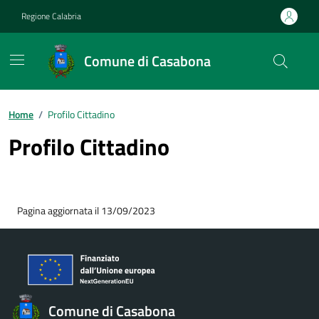
Vai ai contenuti
Vai al footer
Regione Calabria
Comune di Casabona
Home
/
Profilo Cittadino
Profilo Cittadino
Pagina aggiornata il 13/09/2023
Comune di Casabona