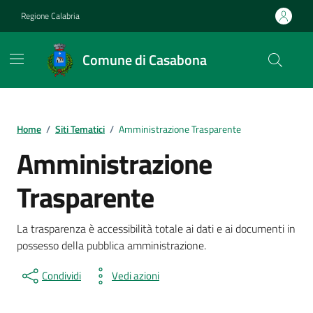
Vai ai contenuti
Vai al footer
Regione Calabria
Comune di Casabona
Home
/
Siti Tematici
/
Amministrazione Trasparente
Amministrazione
Trasparente
La trasparenza è accessibilità totale ai dati e ai documenti in
possesso della pubblica amministrazione.
Condividi
Vedi azioni