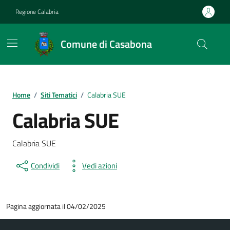
Vai ai contenuti
Vai al footer
Regione Calabria
Comune di Casabona
Home
/
Siti Tematici
/
Calabria SUE
Calabria SUE
Calabria SUE
Condividi
Vedi azioni
Pagina aggiornata il 04/02/2025