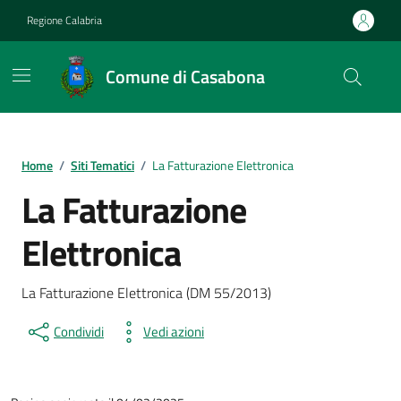
Vai ai contenuti
Vai al footer
Regione Calabria
Comune di Casabona
Home
/
Siti Tematici
/
La Fatturazione Elettronica
La Fatturazione
Elettronica
La Fatturazione Elettronica (DM 55/2013)
Condividi
Vedi azioni