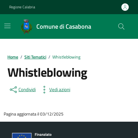
Vai ai contenuti
Vai al footer
Regione Calabria
Comune di Casabona
Home
/
Siti Tematici
/
Whistleblowing
Whistleblowing
Condividi
Vedi azioni
Pagina aggiornata il 03/12/2025