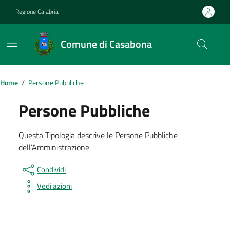
Vai ai contenuti
Vai al footer
Regione Calabria
Comune di Casabona
Home
/
Persone Pubbliche
Persone Pubbliche
Questa Tipologia descrive le Persone Pubbliche
dell’Amministrazione
Condividi
Vedi azioni